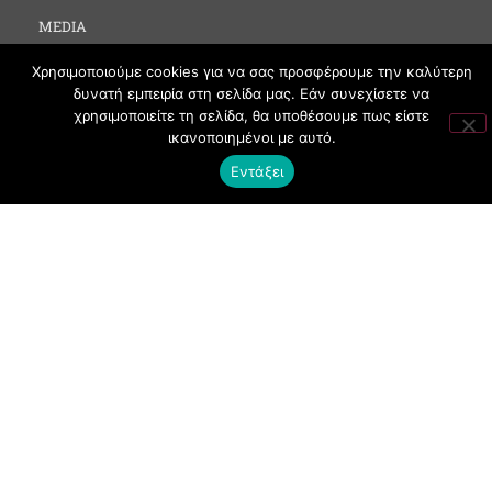
MEDIA
SOCIAL EVENTS
Χρησιμοποιούμε cookies για να σας προσφέρουμε την καλύτερη
CLUBBING
δυνατή εμπειρία στη σελίδα μας. Εάν συνεχίσετε να
χρησιμοποιείτε τη σελίδα, θα υποθέσουμε πως είστε
FASHION
ικανοποιημένοι με αυτό.
NEWS
Εντάξει
ART
ΧΡΗΣΙΜΑ
ΟΡΟΙ ΧΡΗΣΗΣ
ΠΟΛΙΤΙΚΗ COOKIES
ΠΡΟΣΤΑΣΙΑ ΠΡΟΣΩΠΙΚΩΝ ΔΕΔΟΜΕΝΩΝ
ΕΠΙΚΟΙΝΩΝΙΑ