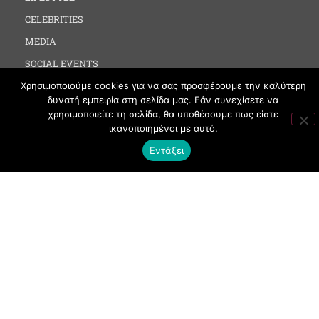
CELEBRITIES
MEDIA
SOCIAL EVENTS
CLUBBING
Χρησιμοποιούμε cookies για να σας προσφέρουμε την καλύτερη
δυνατή εμπειρία στη σελίδα μας. Εάν συνεχίσετε να
FASHION
χρησιμοποιείτε τη σελίδα, θα υποθέσουμε πως είστε
NEWS
ικανοποιημένοι με αυτό.
Εντάξει
ART
ΧΡΗΣΙΜΑ
ΟΡΟΙ ΧΡΗΣΗΣ
ΠΟΛΙΤΙΚΗ COOKIES
ΠΡΟΣΤΑΣΙΑ ΠΡΟΣΩΠΙΚΩΝ ΔΕΔΟΜΕΝΩΝ
ΕΠΙΚΟΙΝΩΝΙΑ