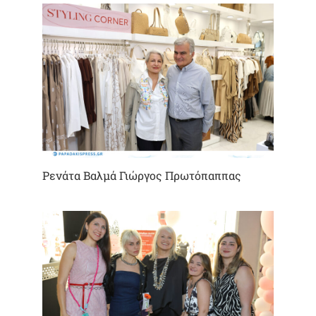
Ρενάτα Βαλμά Γιώργος Πρωτόπαππας