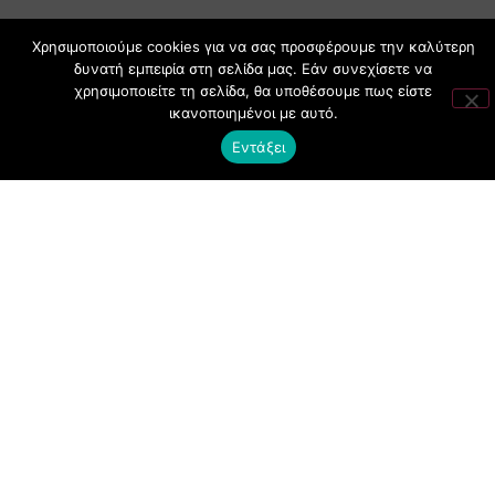
CLUBBING
Χρησιμοποιούμε cookies για να σας προσφέρουμε την καλύτερη
FASHION
δυνατή εμπειρία στη σελίδα μας. Εάν συνεχίσετε να
χρησιμοποιείτε τη σελίδα, θα υποθέσουμε πως είστε
NEWS
ικανοποιημένοι με αυτό.
ART
Εντάξει
ΧΡΗΣΙΜΑ
ΟΡΟΙ ΧΡΗΣΗΣ
ΠΟΛΙΤΙΚΗ COOKIES
ΠΡΟΣΤΑΣΙΑ ΠΡΟΣΩΠΙΚΩΝ ΔΕΔΟΜΕΝΩΝ
ΕΠΙΚΟΙΝΩΝΙΑ