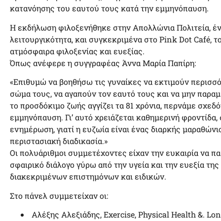
κατανόησης του εαυτού τους κατά την εμμηνόπαυση.
Η εκδήλωση φιλοξενήθηκε στην Απολλώνια Πολιτεία, έν
λειτουργικότητα, και συγκεκριμένα στο Pink Dot Café, τ
ατμόσφαιρα φιλοξενίας και ευεξίας.
Όπως ανέφερε η συγγραφέας Άννα Μαρία Παπίρη:
«Επιθυμώ να βοηθήσω τις γυναίκες να εκτιμούν περισσότ
σώμα τους, να αγαπούν τον εαυτό τους και να μην παραμ
το προσδόκιμο ζωής αγγίζει τα 81 χρόνια, περνάμε σχεδό
εμμηνόπαυση. Γι’ αυτό χρειάζεται καθημερινή φροντίδα
ενημέρωση, γιατί η ευζωία είναι ένας διαρκής μαραθώνι
περιστασιακή διαδικασία.»
Οι πολυάριθμοι συμμετέχοντες είχαν την ευκαιρία να π
σφαιρικό διάλογο γύρω από την υγεία και την ευεξία της
διακεκριμένων επιστημόνων και ειδικών.
Στο πάνελ συμμετείχαν οι:
Αλέξης Αλεξιάδης, Exercise, Physical Health &. Long