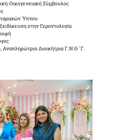
μική-Οικογενειακή Σύμβουλος
ος
ιαταραχών Ύπνου
ξειδίκευση στην Γεροντολογία
τροφή
όγος
 Αναπληρώτρια Διοικήτρια Γ.Ν.Θ ¨Γ.