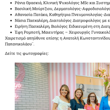
Ράνια Θρασκιά, Κλινική Ψυχολόγος MSc και Συστη
Βασιλική Μούρτζιου, Δερματολόγος-Αφροδισιολόγ
Αθανασία Πατάκα, Καθηγήτρια Πνευμονολογίας-Δ
Νάσια Πασχαλέρη, Διαιτολόγος Διατροφολόγος με ε
Ειρήνη Πασχαλέρη, Βιολόγος Ειδικευμένη στη Δια
Έφη Ρομποτή, Μαιευτήρας – Χειρουργός Γυναικολ
Χαιρετισμό απηύθυνε επίσης η Ανατολή Κωνσταντινίδου,
Παπανικολάου¨.
Δείτε τις φωτογραφίες: