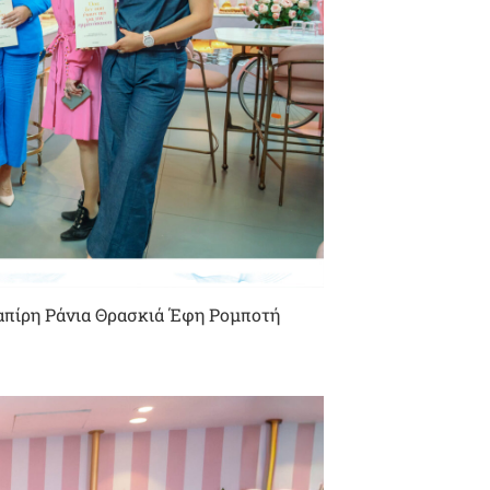
απίρη Ράνια Θρασκιά Έφη Ρομποτή