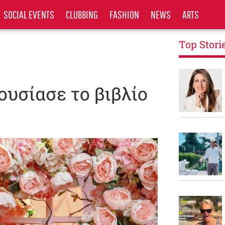
SOCIAL EVENTS
CLUBBING
FASHION
NEWS
ARTS
Top Stori
υσίασε το βιβλίο