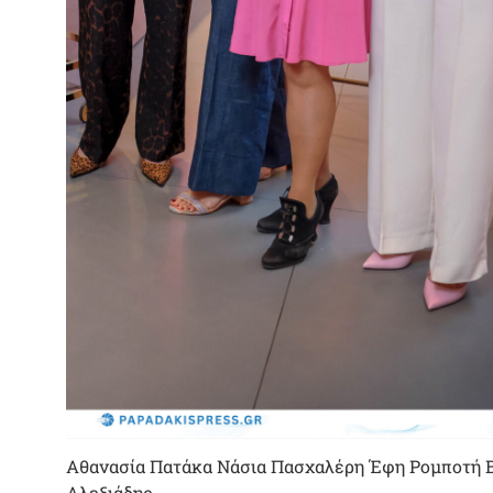
Αθανασία Πατάκα Νάσια Πασχαλέρη Έφη Ρομποτή Β
Αλεξιάδης