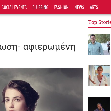
SOCIAL EVENTS
CLUBBING
FASHION
NEWS
ARTS
Top Stori
λωση- αφιερωμένη