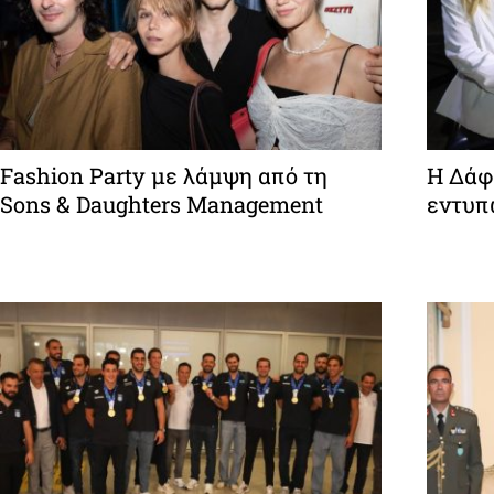
Fashion Party με λάμψη από τη
Η Δάφ
Sons & Daughters Management
εντυπ