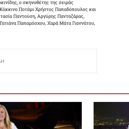
ινίδης, ο σκηνοθέτης της σειράς
Κόκκινο Ποτάμι Χρήστος Παπαδόπουλος και
στασία Παντούση, Αργύρης Πανταζάρας,
 Τατιάνα Παπαμόσχου, Χαρά Μάτα Γιαννάτου,
ΔΗ