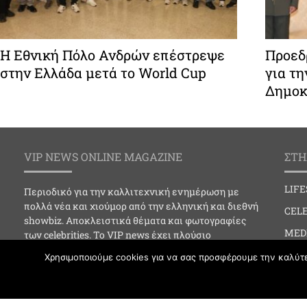
Η Εθνική Πόλο Ανδρών επέστρεψε
Προεδ
στην Ελλάδα μετά το World Cup
για τ
Δημοκ
VIP NEWS ONLINE MAGAZINE
ΣΤΗ
LIF
Περιοδικό για την καλλιτεχνική ενημέρωση με
πολλά νέα και χιούμορ από την ελληνική και διεθνή
CELE
showbiz. Αποκλειστικά θέματα και φωτογραφίες
MED
των celebrities. Το VIP news έχει πλούσιο
φωτογραφικό υλικό και online ενημέρωση για…
SOC
Χρησιμοποιούμε cookies για να σας προσφέρουμε την καλύτερ
Social events, Celebrities, Clubbing, Media,
CLU
Art/Cinema/Theater, Fashion, lifestyle, Astra, Best
Life.
FAS