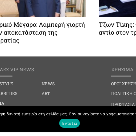
ρικό Μέγαρο: Λαμπερή γιορτή
Τζων Τίκης:
ην αποκατάσταση της
αντίο στον τ
ρατίας
ΛΕΣ VIP NEWS
ΧΡΗΣΙΜΑ
ESTYLE
NEWS
ΟΡΟΙ ΧΡΗΣ
BRITIES
ART
ΠΟΛΙΤΙΚΗ 
IA
ΠΡΟΣΤΑΣΙΑ
IAL EVENTS
η δυνατή εμπειρία στη σελίδα μας. Εάν συνεχίσετε να χρησιμοποιείτε 
ΕΠΙΚΟΙΝΩΝ
BBING
Εντάξει
HION