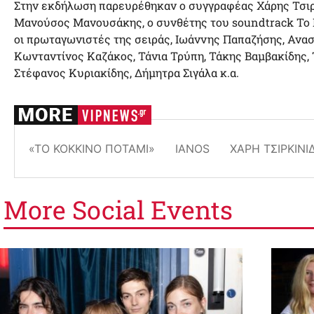
Στην εκδήλωση παρευρέθηκαν ο συγγραφέας Χάρης Τσιρκ
Μανούσος Μανουσάκης, ο συνθέτης του soundtrack Το 
οι πρωταγωνιστές της σειράς, Ιωάννης Παπαζήσης, Ανα
Κωνταντίνος Καζάκος, Τάνια Τρύπη, Τάκης Βαμβακίδης,
Στέφανος Κυριακίδης, Δήμητρα Σιγάλα κ.α.
«ΤΟ ΚΌΚΚΙΝΟ ΠΟΤΆΜΙ»
ΙΑΝΟS
ΧΆΡΗ ΤΣΙΡΚΙΝΊ
More
Social Events