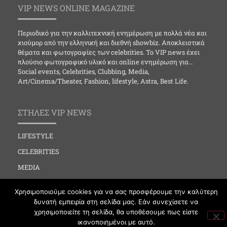
VIP NEWS ONLINE MAGAZINE
Περιοδικό για την καλλιτεχνική ενημέρωση με πολλά νέα και
χιούμορ από την ελληνική και διεθνή showbiz. Αποκλειστικά
θέματα και φωτογραφίες των celebrities. Το VIP news έχει
πλούσιο φωτογραφικό υλικό και online ενημέρωση για…
Social events, Celebrities, Clubbing, Media,
Art/Cinema/Theater, Fashion, lifestyle, Astra, Best Life.
ΣΤΗΛΕΣ VIP NEWS
LIFESTYLE
CELEBRITIES
MEDIA
SOCIAL EVENTS
Χρησιμοποιούμε cookies για να σας προσφέρουμε την καλύτερη
CLUBBING
δυνατή εμπειρία στη σελίδα μας. Εάν συνεχίσετε να
χρησιμοποιείτε τη σελίδα, θα υποθέσουμε πως είστε
FASHION
ικανοποιημένοι με αυτό.