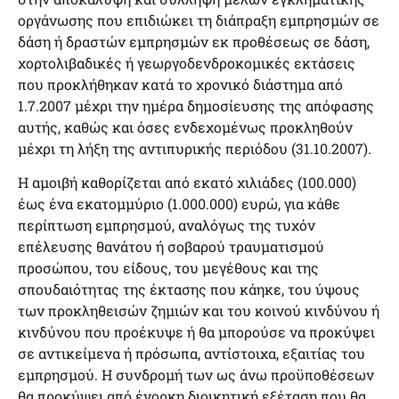
οργάνωσης που επιδιώκει τη διάπραξη εμπρησμών σε
δάση ή δραστών εμπρησμών εκ προθέσεως σε δάση,
χορτολιβαδικές ή γεωργοδενδροκομικές εκτάσεις
που προκλήθηκαν κατά το χρονικό διάστημα από
1.7.2007 μέχρι την ημέρα δημοσίευσης της απόφασης
αυτής, καθώς και όσες ενδεχομένως προκληθούν
μέχρι τη λήξη της αντιπυρικής περιόδου (31.10.2007).
Η αμοιβή καθορίζεται από εκατό χιλιάδες (100.000)
έως ένα εκατομμύριο (1.000.000) ευρώ, για κάθε
περίπτωση εμπρησμού, αναλόγως της τυχόν
επέλευσης θανάτου ή σοβαρού τραυματισμού
προσώπου, του είδους, του μεγέθους και της
σπουδαιότητας της έκτασης που κάηκε, του ύψους
των προκληθεισών ζημιών και του κοινού κινδύνου ή
κινδύνου που προέκυψε ή θα μπορούσε να προκύψει
σε αντικείμενα ή πρόσωπα, αντίστοιχα, εξαιτίας του
εμπρησμού. Η συνδρομή των ως άνω προϋποθέσεων
θα προκύψει από ένορκη διοικητική εξέταση που θα