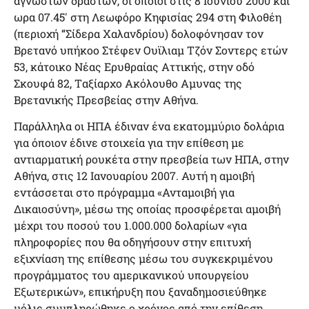
αγνώστων δραστών, οι οποίοι στις 8 Iουνίου 2000 και
ωρα 07.45′ στη Λεωφόρο Kηφισίας 294 στη Φιλοθέη
(περιοχή “Σίδερα Xαλανδρίου) δολοφόνησαν τον
Bρετανό υπήκοο Στέφεν Oυϊλιαμ Tζόν Σοντερς ετών
53, κάτοικο Nέας Eρυθραίας Aττικής, στην οδό
Σκουφά 82, Tαξίαρχο Aκόλουθο Aμυνας της
Bρετανικής Πρεσβείας στην Aθήνα.
Παράλληλα οι ΗΠΑ έδιναν ένα εκατομμύριο δολάρια
για όποιον έδινε στοιχεία για την επίθεση με
αντιαρματική ρουκέτα στην πρεσβεία των ΗΠΑ, στην
Αθήνα, στις 12 Ιανουαρίου 2007. Αυτή η αμοιβή
εντάσσεται στο πρόγραμμα «Ανταμοιβή για
Δικαιοσύνη», μέσω της οποίας προσφέρεται αμοιβή
μέχρι του ποσού του 1.000.000 δολαρίων «για
πληροφορίες που θα οδηγήσουν στην επιτυχή
εξιχνίαση της επίθεσης μέσω του συγκεκριμένου
προγράμματος του αμερικανικού υπουργείου
Εξωτερικών», επικήρυξη που ξαναδημοσιεύθηκε
μόλις συμπληρώθηκε ο χρόνος από την επίθεση.