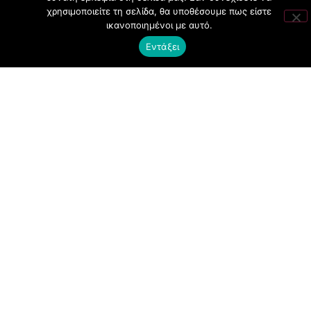
χρησιμοποιείτε τη σελίδα, θα υποθέσουμε πως είστε
SOCIAL EVENTS
ικανοποιημένοι με αυτό.
CLUBBING
Εντάξει
FASHION
NEWS
ART
ΧΡΗΣΙΜΑ
ΟΡΟΙ ΧΡΗΣΗΣ
ΠΟΛΙΤΙΚΗ COOKIES
ΠΡΟΣΤΑΣΙΑ ΠΡΟΣΩΠΙΚΩΝ ΔΕΔΟΜΕΝΩΝ
ΕΠΙΚΟΙΝΩΝΙΑ