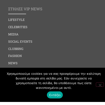
ΣΤΗΛΕΣ VIP NEWS
LIFESTYLE
CELEBRITIES
MEDIA
SOCIAL EVENTS
CLUBBING
FASHION
NEWS
ART
Χρησιμοποιούμε cookies για να σας προσφέρουμε την καλύτερη
δυνατή εμπειρία στη σελίδα μας. Εάν συνεχίσετε να
χρησιμοποιείτε τη σελίδα, θα υποθέσουμε πως είστε
ΧΡΗΣΙΜΑ
ικανοποιημένοι με αυτό.
Εντάξει
ΟΡΟΙ ΧΡΗΣΗΣ
ΠΟΛΙΤΙΚΗ COOKIES