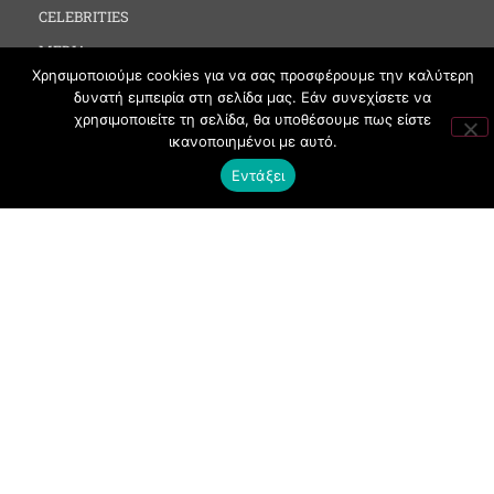
CELEBRITIES
MEDIA
Χρησιμοποιούμε cookies για να σας προσφέρουμε την καλύτερη
SOCIAL EVENTS
δυνατή εμπειρία στη σελίδα μας. Εάν συνεχίσετε να
CLUBBING
χρησιμοποιείτε τη σελίδα, θα υποθέσουμε πως είστε
ικανοποιημένοι με αυτό.
FASHION
Εντάξει
NEWS
ART
ΧΡΗΣΙΜΑ
ΟΡΟΙ ΧΡΗΣΗΣ
ΠΟΛΙΤΙΚΗ COOKIES
ΠΡΟΣΤΑΣΙΑ ΠΡΟΣΩΠΙΚΩΝ ΔΕΔΟΜΕΝΩΝ
ΕΠΙΚΟΙΝΩΝΙΑ