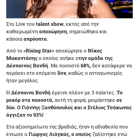
Στο Live του
talent show
, εκτός από την
καθιερωμένη
αποχώρηση
, σημειώθηκα και
κάποια
απρόοπτα
.
Από το
«Rising Star»
αποχώρησε ο
Νίκος
Μακαντάσης
ο οποίος ανήκε σ
την ομάδα της
Δέσποινας Βανδή
. Με ποσοστό
68%,
δεν κατάφερε να
περάσει στο επόμενο
live
, καθώς ο ανταγωνισμός
ήταν μεγάλος.
Η
Δέσποινα Βανδή
έμεινε πλέον με 3 παίκτες.
Το
ρεκόρ στα ποσοστά,
αυτή τη φορά, μοιράστηκε
σε
δύο
.
Ο Γιάννης Ξανθόπουλος και ο Στέλιος Τσάκωνας
άγγιξαν το 93%!
Στα αξιοσημείωτα της βραδιάς, ήταν η αδιαθεσία που
ένιωσε ο
Γιώργος Λιάγκας, ο οποίος
ζαλίστηκε ενώ