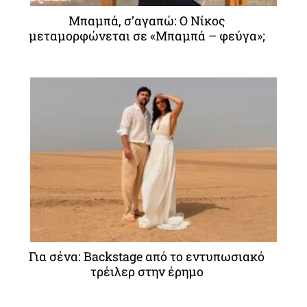
Μπαμπά, σ’αγαπώ: O Νίκος
μεταμορφώνεται σε «Μπαμπά – φεύγα»;
Για σένα: Backstage από το εντυπωσιακό
τρέιλερ στην έρημο