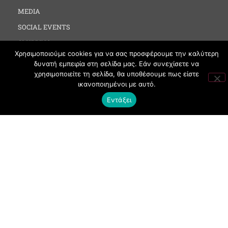
MEDIA
SOCIAL EVENTS
CLUBBING
Χρησιμοποιούμε cookies για να σας προσφέρουμε την καλύτερη
FASHION
δυνατή εμπειρία στη σελίδα μας. Εάν συνεχίσετε να
NEWS
χρησιμοποιείτε τη σελίδα, θα υποθέσουμε πως είστε
ικανοποιημένοι με αυτό.
ART
Εντάξει
ΧΡΗΣΙΜΑ
ΟΡΟΙ ΧΡΗΣΗΣ
ΠΟΛΙΤΙΚΗ COOKIES
ΠΡΟΣΤΑΣΙΑ ΠΡΟΣΩΠΙΚΩΝ ΔΕΔΟΜΕΝΩΝ
ΕΠΙΚΟΙΝΩΝΙΑ