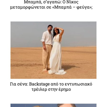
Μπαμπά, σ’αγαπώ: O Νίκος
μεταμορφώνεται σε «Μπαμπά – φεύγα»;
Για σένα: Backstage από το εντυπωσιακό
τρέιλερ στην έρημο