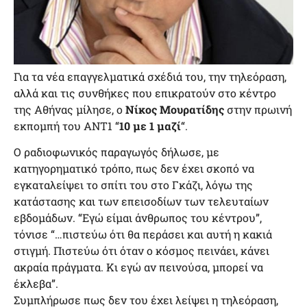
Για τα νέα επαγγελματικά σχέδιά του, την τηλεόραση,
αλλά και τις συνθήκες που επικρατούν στο κέντρο
της Αθήνας μίλησε, ο
Νίκος Μουρατίδης
στην πρωινή
εκπομπή του ΑΝΤ1 “
10 με 1 μαζί
“.
Ο ραδιοφωνικός παραγωγός δήλωσε, με
κατηγορηματικό τρόπο, πως δεν έχει σκοπό να
εγκαταλείψει το σπίτι του στο Γκάζι, λόγω της
κατάστασης και των επεισοδίων των τελευταίων
εβδομάδων. “Εγώ είμαι άνθρωπος του κέντρου”,
τόνισε “…πιστεύω ότι θα περάσει και αυτή η κακιά
στιγμή. Πιστεύω ότι όταν ο κόσμος πεινάει, κάνει
ακραία πράγματα. Κι εγώ αν πεινούσα, μπορεί να
έκλεβα”.
Συμπλήρωσε πως δεν του έχει λείψει η τηλεόραση,