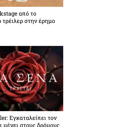
ckstage από το
 τρέιλερ στην έρημο
iler: Εγκαταλείπει τον
ι μένει στους δρόμους