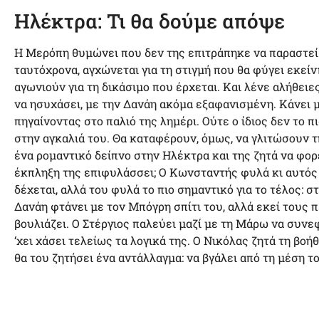
Ηλέκτρα: Τι θα δούμε απόψε
Η Μερόπη θυμώνει που δεν της επιτράπηκε να παραστεί σ
ταυτόχρονα, αγχώνεται για τη στιγμή που θα φύγει εκεί
αγωνιούν για τη δικάσιμο που έρχεται. Και λένε αλήθει
να ησυχάσει, με την Δανάη ακόμα εξαφανισμένη. Κάνει μ
πηγαίνοντας στο παλιό της λημέρι. Ούτε ο ίδιος δεν το π
στην αγκαλιά του. Θα καταφέρουν, όμως, να γλιτώσουν τ
ένα ρομαντικό δείπνο στην Ηλέκτρα και της ζητά να φορ
έκπληξη της επιφυλάσσει; Ο Κωνσταντής φυλά κι αυτός μ
δέχεται, αλλά του φυλά το πιο σημαντικό για το τέλος: στ
Δανάη φτάνει με τον Μπόγρη σπίτι του, αλλά εκεί τους π
βουλιάζει. Ο Στέργιος παλεύει μαζί με τη Μάρω να συνεφ
‘χει χάσει τελείως τα λογικά της. Ο Νικόλας ζητά τη βοή
θα του ζητήσει ένα αντάλλαγμα: να βγάλει από τη μέση τ