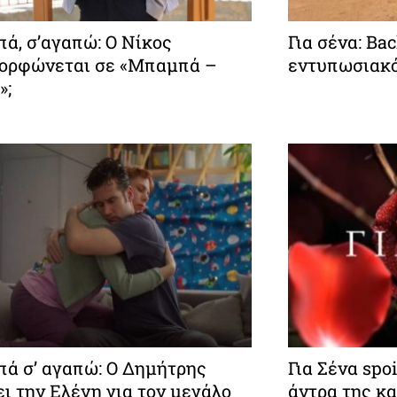
ά, σ’αγαπώ: O Νίκος
Για σένα: Ba
ορφώνεται σε «Μπαμπά –
εντυπωσιακό
»;
ά σ’ αγαπώ: Ο Δημήτρης
Για Σένα spo
ι την Ελένη για τον μεγάλο
άντρα της κα