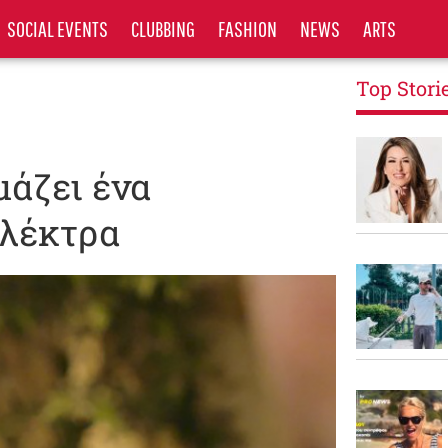
SOCIAL EVENTS
CLUBBING
FASHION
NEWS
ARTS
Top Stori
μάζει ένα
Ηλέκτρα