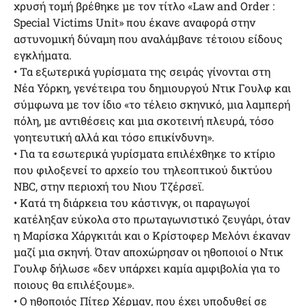
χρυσή τομή βρέθηκε με τον τίτλο «Law and Order :
Special Victims Unit» που έκανε αναφορά στην
αστυνομική δύναμη που αναλάμβανε τέτοιου είδους
εγκλήματα.
• Τα εξωτερικά γυρίσματα της σειράς γίνονται στη
Νέα Υόρκη, γενέτειρα του δημιουργού Ντικ Γουλφ και
σύμφωνα με τον ίδιο «το τέλειο σκηνικό, μια λαμπερή
πόλη, με αντιθέσεις και μια σκοτεινή πλευρά, τόσο
γοητευτική αλλά και τόσο επικίνδυνη».
• Για τα εσωτερικά γυρίσματα επιλέχθηκε το κτίριο
που φιλοξενεί το αρχείο του τηλεοπτικού δικτύου
NBC, στην περιοχή του Νιου Τζέρσεϊ.
• Κατά τη διάρκεια του κάστινγκ, οι παραγωγοί
κατέληξαν εύκολα στο πρωταγωνιστικό ζευγάρι, όταν
η Μαρίσκα Χάργκιτάι και ο Κρίστοφερ Μελόνι έκαναν
μαζί μια σκηνή. Όταν αποχώρησαν οι ηθοποιοί ο Ντικ
Γουλφ δήλωσε «δεν υπάρχει καμία αμφιβολία για το
ποιους θα επιλέξουμε».
• Ο ηθοποιός Πίτερ Χέρμαν, που έχει υποδυθεί σε