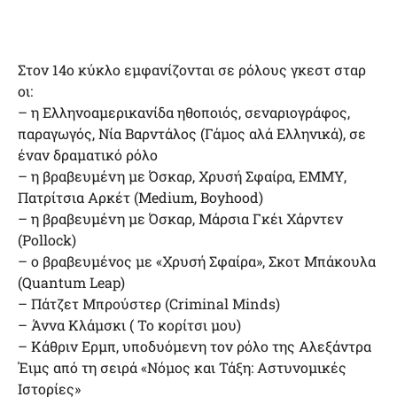
Στον 14ο κύκλο εμφανίζονται σε ρόλους γκεστ σταρ
οι:
– η Ελληνοαμερικανίδα ηθοποιός, σεναριογράφος,
παραγωγός, Νία Βαρντάλος (Γάμος αλά Ελληνικά), σε
έναν δραματικό ρόλο
– η βραβευμένη με Όσκαρ, Χρυσή Σφαίρα, ΕΜΜΥ,
Πατρίτσια Αρκέτ (Medium, Boyhood)
– η βραβευμένη με Όσκαρ, Μάρσια Γκέι Χάρντεν
(Pollock)
– ο βραβευμένος με «Χρυσή Σφαίρα», Σκοτ Μπάκουλα
(Quantum Leap)
– Πάτζετ Μπρούστερ (Criminal Minds)
– Άννα Κλάμσκι ( Το κορίτσι μου)
– Κάθριν Ερμπ, υποδυόμενη τον ρόλο της Αλεξάντρα
Έιμς από τη σειρά «Νόμος και Τάξη: Αστυνομικές
Ιστορίες»