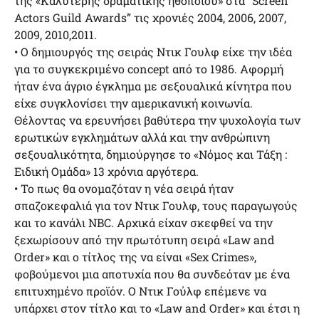
της «Καλύτερης δραματικής ηθοποιού» στα “Screen
Actors Guild Awards” τις χρονιές 2004, 2006, 2007,
2009, 2010,2011.
• Ο δημιουργός της σειράς Ντικ Γουλφ είχε την ιδέα
για το συγκεκριμένο concept από το 1986. Αφορμή
ήταν ένα άγριο έγκλημα με σεξουαλικά κίνητρα που
είχε συγκλονίσει την αμερικανική κοινωνία.
Θέλοντας να ερευνήσει βαθύτερα την ψυχολογία των
ερωτικών εγκλημάτων αλλά και την ανθρώπινη
σεξουαλικότητα, δημιούργησε το «Νόμος και Τάξη :
Ειδική Ομάδα» 13 χρόνια αργότερα.
• Το πως θα ονομαζόταν η νέα σειρά ήταν
σπαζοκεφαλιά για τον Ντικ Γουλφ, τους παραγωγούς
και το κανάλι NBC. Αρχικά είχαν σκεφθεί να την
ξεχωρίσουν από την πρωτότυπη σειρά «Law and
Order» και ο τίτλος της να είναι «Sex Crimes»,
φοβούμενοι μια αποτυχία που θα συνδεόταν με ένα
επιτυχημένο προϊόν. Ο Ντικ Γούλφ επέμενε να
υπάρχει στον τίτλο και το «Law and Order» και έτσι η