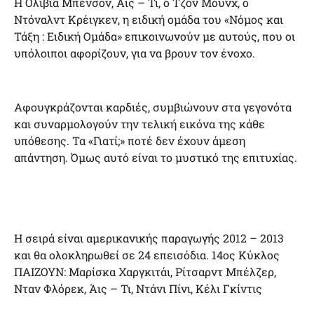
Η Ολίβια Μπένσον, Άις – Τι, ο Τζον Μουνχ, ο
Ντόναλντ Κρέιγκεν, η ειδική ομάδα του «Νόμος και
Τάξη : Ειδική Ομάδα» επικοινωνούν με αυτούς, που οι
υπόλοιποι αφορίζουν, για να βρουν τον ένοχο.
Αφουγκράζονται καρδιές, συμβιώνουν στα γεγονότα
και συναρμολογούν την τελική εικόνα της κάθε
υπόθεσης. Τα «Γιατί;» ποτέ δεν έχουν άμεση
απάντηση. Όμως αυτό είναι το μυστικό της επιτυχίας.
Η σειρά είναι αμερικανικής παραγωγής 2012 – 2013
και θα ολοκληρωθεί σε 24 επεισόδια. 14ος Κύκλος
ΠΑΙΖΟΥΝ: Μαρίσκα Χαργκιτάι, Ρίτσαρντ Μπέλζερ,
Νταν Φλόρεκ, Άις – Τι, Ντάνι Πίνι, Κέλι Γκίντις