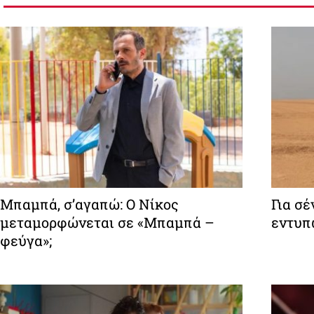
Μπαμπά, σ’αγαπώ: O Νίκος
Για σέ
μεταμορφώνεται σε «Μπαμπά –
εντυπ
φεύγα»;