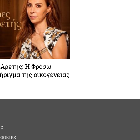
ς Αρετής: Η Φρόσω
τήριγμα της οικογένειας
ΗΣ
COOKIES