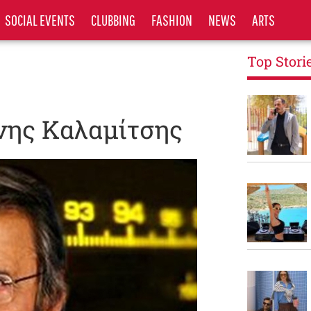
SOCIAL EVENTS
CLUBBING
FASHION
NEWS
ARTS
Top Stori
ννης Καλαμίτσης