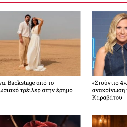
να: Backstage από το
«Στούντιο 4»
ωσιακό τρέιλερ στην έρημο
ανακοίνωση 
Καραβάτου