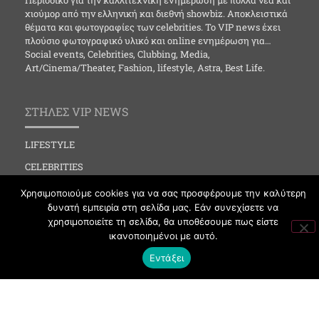
χιούμορ από την ελληνική και διεθνή showbiz. Αποκλειστικά
θέματα και φωτογραφίες των celebrities. Το VIP news έχει
πλούσιο φωτογραφικό υλικό και online ενημέρωση για…
Social events, Celebrities, Clubbing, Media,
Art/Cinema/Theater, Fashion, lifestyle, Astra, Best Life.
ΣΤΗΛΕΣ VIP NEWS
LIFESTYLE
CELEBRITIES
MEDIA
Χρησιμοποιούμε cookies για να σας προσφέρουμε την καλύτερη
δυνατή εμπειρία στη σελίδα μας. Εάν συνεχίσετε να
SOCIAL EVENTS
χρησιμοποιείτε τη σελίδα, θα υποθέσουμε πως είστε
CLUBBING
ικανοποιημένοι με αυτό.
FASHION
Εντάξει
NEWS
ART