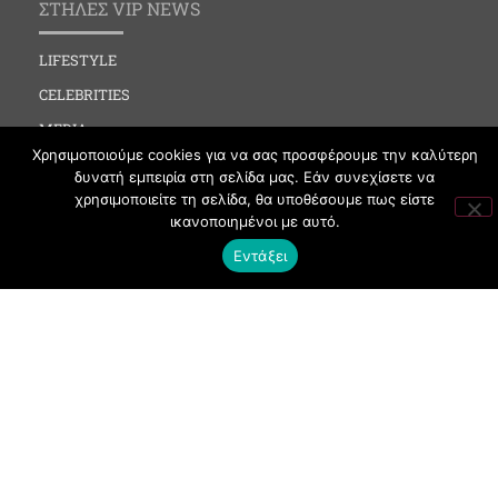
ΣΤΗΛΕΣ VIP NEWS
LIFESTYLE
CELEBRITIES
MEDIA
Χρησιμοποιούμε cookies για να σας προσφέρουμε την καλύτερη
SOCIAL EVENTS
δυνατή εμπειρία στη σελίδα μας. Εάν συνεχίσετε να
CLUBBING
χρησιμοποιείτε τη σελίδα, θα υποθέσουμε πως είστε
ικανοποιημένοι με αυτό.
FASHION
Εντάξει
NEWS
ART
ΧΡΗΣΙΜΑ
ΟΡΟΙ ΧΡΗΣΗΣ
ΠΟΛΙΤΙΚΗ COOKIES
ΠΡΟΣΤΑΣΙΑ ΠΡΟΣΩΠΙΚΩΝ ΔΕΔΟΜΕΝΩΝ