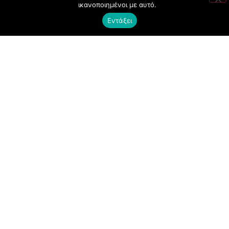
ικανοποιημένοι με αυτό.
CLUBBING
Εντάξει
FASHION
NEWS
ART
ΧΡΗΣΙΜΑ
ΟΡΟΙ ΧΡΗΣΗΣ
ΠΟΛΙΤΙΚΗ COOKIES
ΠΡΟΣΤΑΣΙΑ ΠΡΟΣΩΠΙΚΩΝ ΔΕΔΟΜΕΝΩΝ
ΕΠΙΚΟΙΝΩΝΙΑ