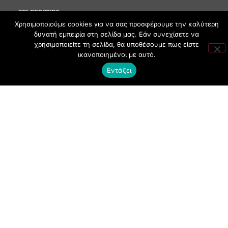
CELEBRITIES
Χρησιμοποιούμε cookies για να σας προσφέρουμε την καλύτερη
MEDIA
δυνατή εμπειρία στη σελίδα μας. Εάν συνεχίσετε να
SOCIAL EVENTS
χρησιμοποιείτε τη σελίδα, θα υποθέσουμε πως είστε
ικανοποιημένοι με αυτό.
CLUBBING
Εντάξει
FASHION
NEWS
ART
ΧΡΗΣΙΜΑ
ΟΡΟΙ ΧΡΗΣΗΣ
ΠΟΛΙΤΙΚΗ COOKIES
ΠΡΟΣΤΑΣΙΑ ΠΡΟΣΩΠΙΚΩΝ ΔΕΔΟΜΕΝΩΝ
ΕΠΙΚΟΙΝΩΝΙΑ