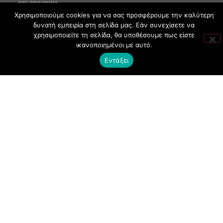
CELEBRITIES
Χρησιμοποιούμε cookies για να σας προσφέρουμε την καλύτερη
MEDIA
δυνατή εμπειρία στη σελίδα μας. Εάν συνεχίσετε να
SOCIAL EVENTS
χρησιμοποιείτε τη σελίδα, θα υποθέσουμε πως είστε
ικανοποιημένοι με αυτό.
CLUBBING
Εντάξει
FASHION
NEWS
ART
ΧΡΗΣΙΜΑ
ΟΡΟΙ ΧΡΗΣΗΣ
ΠΟΛΙΤΙΚΗ COOKIES
ΠΡΟΣΤΑΣΙΑ ΠΡΟΣΩΠΙΚΩΝ ΔΕΔΟΜΕΝΩΝ
ΕΠΙΚΟΙΝΩΝΙΑ