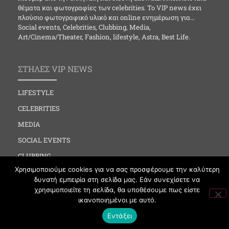
θέματα και φωτογραφίες των celebrities. Το VIP news έχει
πλούσιο φωτογραφικό υλικό και online ενημέρωση για…
Social events, Celebrities, Clubbing, Media,
Art/Cinema/Theater, Fashion, lifestyle, Astra, Best Life.
ΣΤΗΛΕΣ VIP NEWS
LIFESTYLE
CELEBRITIES
MEDIA
SOCIAL EVENTS
CLUBBING
Χρησιμοποιούμε cookies για να σας προσφέρουμε την καλύτερη
FASHION
δυνατή εμπειρία στη σελίδα μας. Εάν συνεχίσετε να
NEWS
χρησιμοποιείτε τη σελίδα, θα υποθέσουμε πως είστε
ικανοποιημένοι με αυτό.
ART
Εντάξει