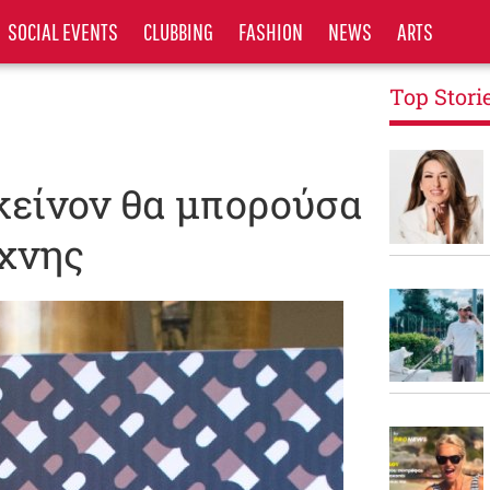
SOCIAL EVENTS
CLUBBING
FASHION
NEWS
ARTS
Top Stori
κείνον θα μπορούσα
έχνης