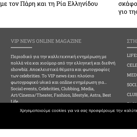
με τον Πάρη και τη Ρία Ελληνίδου
σκάφο
γιο τη
VIP NEWS ONLINE MAGAZINE
ΣΤΗ
LIF
Περιοδικό για την καλλιτεχνική ενημέρωση με
πολλά νέα και χιούμορ από την ελληνική και διεθνή
CELE
showbiz. Αποκλειστικά θέματα και φωτογραφίες
MED
των celebrities. Το VIP news έχει πλούσιο
φωτογραφικό υλικό και online ενημέρωση για…
SOC
Social events, Celebrities, Clubbing, Media,
CLU
Art/Cinema/Theater, Fashion, lifestyle, Astra, Best
Life.
FAS
Χρησιμοποιούμε cookies για να σας προσφέρουμε την καλύτερ