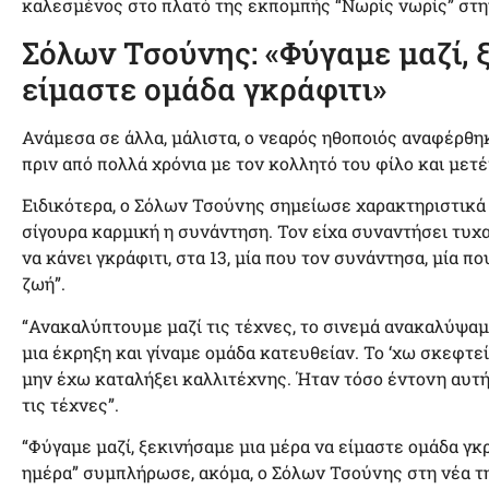
καλεσμένος στο πλατό της εκπομπής “Νωρίς νωρίς” στη
Σόλων Τσούνης: «Φύγαμε μαζί, 
είμαστε ομάδα γκράφιτι»
Ανάμεσα σε άλλα, μάλιστα, ο νεαρός ηθοποιός αναφέρθη
πριν από πολλά χρόνια με τον κολλητό του φίλο και μετ
Ειδικότερα, ο Σόλων Τσούνης σημείωσε χαρακτηριστικά 
σίγουρα καρμική η συνάντηση. Τον είχα συναντήσει τυχαί
να κάνει γκράφιτι, στα 13, μία που τον συνάντησα, μία π
ζωή”.
“Ανακαλύπτουμε μαζί τις τέχνες, το σινεμά ανακαλύψαμε
μια έκρηξη και γίναμε ομάδα κατευθείαν. Το ‘χω σκεφτ
μην έχω καταλήξει καλλιτέχνης. Ήταν τόσο έντονη αυτ
τις τέχνες”.
“Φύγαμε μαζί, ξεκινήσαμε μια μέρα να είμαστε ομάδα γκ
ημέρα” συμπλήρωσε, ακόμα, ο Σόλων Τσούνης στη νέα τ