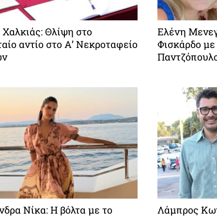
 Χαλκιάς: Θλίψη στο
Ελένη Μενεγ
αίο αντίο στο Α’ Νεκροταφείο
Φισκάρδο με
ών
Παντζόπουλ
δρα Νίκα: Η βόλτα με το
Λάμπρος Κων