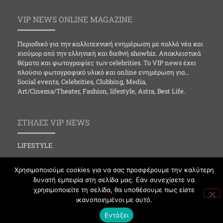
VIP NEWS ONLINE MAGAZINE
Περιοδικό για την καλλιτεχνική ενημέρωση με πολλά νέα και
χιούμορ από την ελληνική και διεθνή showbiz. Αποκλειστικά
θέματα και φωτογραφίες των celebrities. Το VIP news έχει
πλούσιο φωτογραφικό υλικό και online ενημέρωση για…
Social events, Celebrities, Clubbing, Media,
Art/Cinema/Theater, Fashion, lifestyle, Astra, Best Life.
ΣΤΗΛΕΣ VIP NEWS
LIFESTYLE
CELEBRITIES
Χρησιμοποιούμε cookies για να σας προσφέρουμε την καλύτερη
MEDIA
δυνατή εμπειρία στη σελίδα μας. Εάν συνεχίσετε να
χρησιμοποιείτε τη σελίδα, θα υποθέσουμε πως είστε
SOCIAL EVENTS
ικανοποιημένοι με αυτό.
CLUBBING
Εντάξει
FASHION