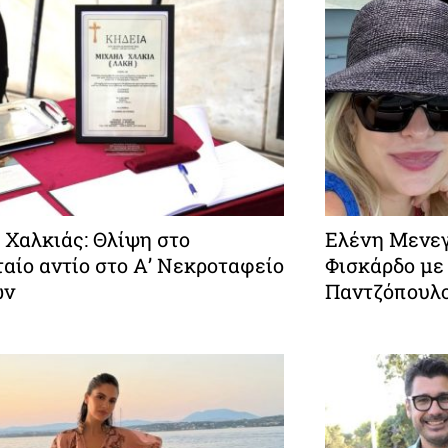
 Χαλκιάς: Θλίψη στο
Ελένη Μενεγ
αίο αντίο στο Α’ Νεκροταφείο
Φισκάρδο με
ών
Παντζόπουλ