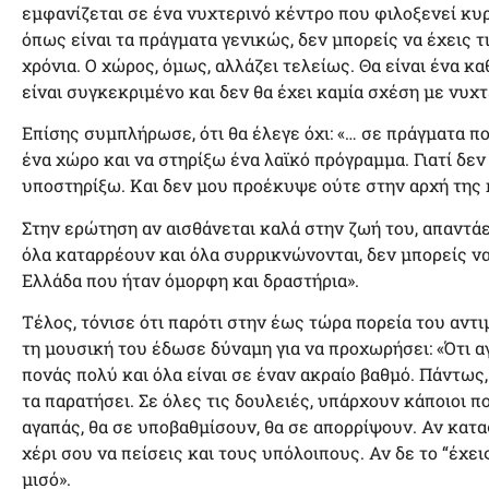
εμφανίζεται σε ένα νυχτερινό κέντρο που φιλοξενεί κυ
όπως είναι τα πράγματα γενικώς, δεν μπορείς να έχεις τ
χρόνια. Ο χώρος, όμως, αλλάζει τελείως. Θα είναι ένα κ
είναι συγκεκριμένο και δεν θα έχει καμία σχέση με νυχτ
Επίσης συμπλήρωσε, ότι θα έλεγε όχι: «… σε πράγματα πο
ένα χώρο και να στηρίξω ένα λαϊκό πρόγραμμα. Γιατί δεν
υποστηρίξω. Και δεν μου προέκυψε ούτε στην αρχή της 
Στην ερώτηση αν αισθάνεται καλά στην ζωή του, απαντάε
όλα καταρρέουν και όλα συρρικνώνονται, δεν μπορείς να 
Ελλάδα που ήταν όμορφη και δραστήρια».
Τέλος, τόνισε ότι παρότι στην έως τώρα πορεία του αντ
τη μουσική του έδωσε δύναμη για να προχωρήσει: «Ότι αγ
πονάς πολύ και όλα είναι σε έναν ακραίο βαθμό. Πάντως,
τα παρατήσει. Σε όλες τις δουλειές, υπάρχουν κάποιοι 
αγαπάς, θα σε υποβαθμίσουν, θα σε απορρίψουν. Αν κατα
χέρι σου να πείσεις και τους υπόλοιπους. Αν δε το “έχει
μισό».