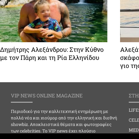
Δημήτρης Αλεξάνδρου: Στην Κύθνο
Αλεξάν
με τον Πάρη και τη Ρία Ελληνίδου
σκάφο
γιο τη
VIP NEWS ONLINE MAGAZINE
ΣΤΗ
LIF
Περιοδικό για την καλλιτεχνική ενημέρωση με
πολλά νέα και χιούμορ από την ελληνική και διεθνή
CELE
showbiz. Αποκλειστικά θέματα και φωτογραφίες
MED
των celebrities. Το VIP news έχει πλούσιο
φωτογραφικό υλικό και online ενημέρωση για…