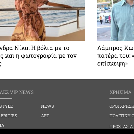
δρα Νίκα: Η βόλτα με το
Λάμπρος Κων
ς και η φωτογραφία με τον
πατέρα του:
ς
επίσκεψη»
ΛΕΣ VIP NEWS
ΧΡΗΣΙΜΑ
ESTYLE
NEWS
ΟΡΟΙ ΧΡΗΣ
BRITIES
ART
ΠΟΛΙΤΙΚΗ 
IA
ΠΡΟΣΤΑΣΙΑ