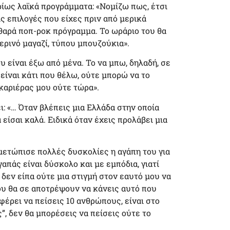
ρίως λαϊκά προγράμματα: «Νομίζω πως, έτσι
ις επιλογές που είχες πριν από μερικά
αθαρά ποπ-ροκ πρόγραμμα. Το ωράριο του θα
ερινό μαγαζί, τύπου μπουζούκια».
υ είναι έξω από μένα. Το να μπω, δηλαδή, σε
 είναι κάτι που θέλω, ούτε μπορώ να το
καριέρας μου ούτε τώρα».
ι: «… Όταν βλέπεις μια Ελλάδα στην οποία
είσαι καλά. Ειδικά όταν έχεις προλάβει μια
ιμετώπισε πολλές δυσκολίες η αγάπη του για
απάς είναι δύσκολο και με εμπόδια, γιατί
 δεν είπα ούτε μια στιγμή στον εαυτό μου να
που θα σε αποτρέψουν να κάνεις αυτό που
φέρει να πείσεις 10 ανθρώπους, είναι στο
ς”, δεν θα μπορέσεις να πείσεις ούτε το