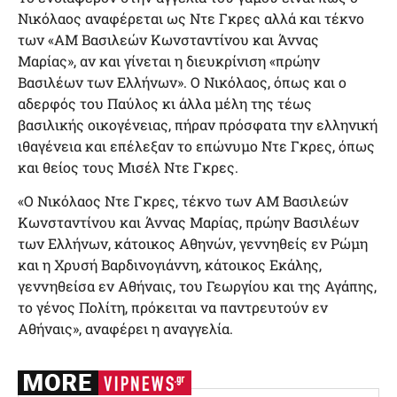
Νικόλαος αναφέρεται ως Ντε Γκρες αλλά και τέκνο
των «ΑΜ Βασιλεών Κωνσταντίνου και Άννας
Μαρίας», αν και γίνεται η διευκρίνιση «πρώην
Βασιλέων των Ελλήνων». Ο Νικόλαος, όπως και ο
αδερφός του Παύλος κι άλλα μέλη της τέως
βασιλικής οικογένειας, πήραν πρόσφατα την ελληνική
ιθαγένεια και επέλεξαν το επώνυμο Ντε Γκρες, όπως
και θείος τους Μισέλ Ντε Γκρες.
«Ο Νικόλαος Ντε Γκρες, τέκνο των ΑΜ Βασιλεών
Κωνσταντίνου και Άννας Μαρίας, πρώην Βασιλέων
των Ελλήνων, κάτοικος Αθηνών, γεννηθείς εν Ρώμη
και η Χρυσή Βαρδινογιάννη, κάτοικος Εκάλης,
γεννηθείσα εν Αθήναις, του Γεωργίου και της Αγάπης,
το γένος Πολίτη, πρόκειται να παντρευτούν εν
Αθήναις», αναφέρει η αναγγελία.