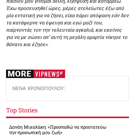
παιδιού μου γίνομαι δειλή, λιγόψυχη και καταρρέω.
Έχω προσευχηθεί ώρες, μέρες ατελείωτες έξω από
μία εντατική για να ζήσει, είχα πάρει απόφαση εάν δεν
τα κατάφερνε να έφευγα και εγώ μαζί του,
παίρνοντάς τον την τελευταία αγκαλιά, και εκείνος
για να με σώσει απ’ αυτή τη μεγάλη αμαρτία νίκησε το
θάνατο και έζησε».
ΝΈΝΑ ΧΡΟΝΟΠΟΎΛΟΥ:
Top Stories
Δανάη Μιχαλάκη: «Προσπαθώ να προστατεύω
την προσωπική μου ζωή»