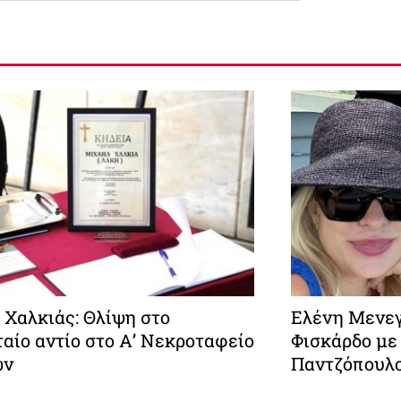
 Χαλκιάς: Θλίψη στο
Ελένη Μενεγ
αίο αντίο στο Α’ Νεκροταφείο
Φισκάρδο με
ών
Παντζόπουλ