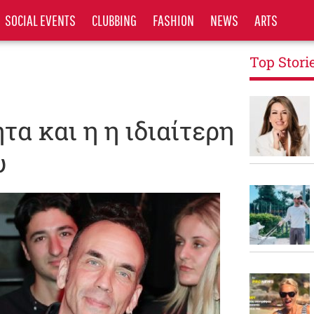
SOCIAL EVENTS
CLUBBING
FASHION
NEWS
ARTS
Top Stori
α και η η ιδιαίτερη
υ