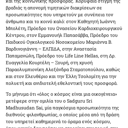
και της κοινωνικής προσφοράς. Κορυφαία στιγμή της
βραδιάς η απονομή τιμητικών διακρίσεων σε
προσωπικότητες που υπηρετούν με συνέπεια τον
άνθρωπο και το κοινό καλό: στον Καθηγητή Ιωάννη
Μπολέτη, Πρόεδρο του Ωνασείου Καρδιοχειρουργικού
Κέντρου, στον Εμμανουήλ Παπασάββα, Πρόεδρο του
Παιδικού Ογκολογικού Νοσοκομείου Μαριάννα Β.
Βαρδινογιάννη – ΕΛΠΙΔΑ, στην Αναστασία
Παπαμανώλη, Πρόεδρο του Life Line Hellas, στη Δρ.
Ευαγγελία Κουρτέλη – Ξουρή, στη χρυσή
Παραολυμπιονίκη Αλεξάνδρα Σταματοπούλου, καθώς
και στον Ελευθέριο και την Έλλη Τσολομίτη για την
πολυετή και ανιδιοτελή εθελοντική τους προσφορά.
Το μήνυμα ότι «όλος ο κόσμος είναι μια οικογένεια»
μετέφερε στην ομιλία του ο Sadguru Sri
Madhusudan Sai, μία παγκόσμια προσωπικότητα της
διεθνούς φιλανθρωπίας, ο οποίος μέσα από τη δράση
του υπηρετεί καθημερινά το όραμα ενός κόσμου,