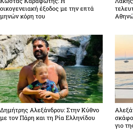
Κώστας Καραφώτης: Η
Λάκης
οικογενειακή έξοδος με την επτά
τελευτ
μηνών κόρη του
Αθην
Δημήτρης Αλεξάνδρου: Στην Κύθνο
Αλεξάν
με τον Πάρη και τη Ρία Ελληνίδου
σκάφο
γιο τη