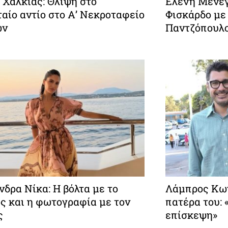
 Χαλκιάς: Θλίψη στο
Ελένη Μενεγ
αίο αντίο στο Α’ Νεκροταφείο
Φισκάρδο με
ών
Παντζόπουλ
δρα Νίκα: Η βόλτα με το
Λάμπρος Κων
ς και η φωτογραφία με τον
πατέρα του:
ς
επίσκεψη»