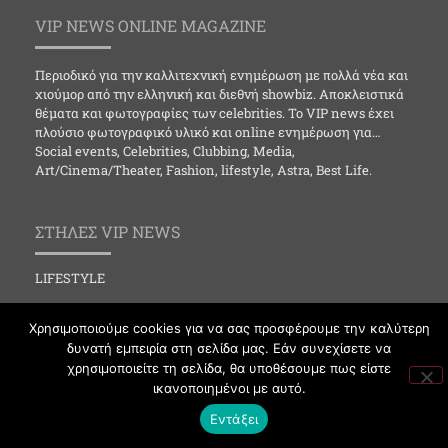
VIP NEWS ONLINE MAGAZINE
Περιοδικό για την καλλιτεχνική ενημέρωση με πολλά νέα και
χιούμορ από την ελληνική και διεθνή showbiz. Αποκλειστικά
θέματα και φωτογραφίες των celebrities. Το VIP news έχει
πλούσιο φωτογραφικό υλικό και online ενημέρωση για…
Social events, Celebrities, Clubbing, Media,
Art/Cinema/Theater, Fashion, lifestyle, Astra, Best Life.
ΣΤΗΛΕΣ VIP NEWS
LIFESTYLE
CELEBRITIES
Χρησιμοποιούμε cookies για να σας προσφέρουμε την καλύτερη
MEDIA
δυνατή εμπειρία στη σελίδα μας. Εάν συνεχίσετε να
χρησιμοποιείτε τη σελίδα, θα υποθέσουμε πως είστε
SOCIAL EVENTS
ικανοποιημένοι με αυτό.
CLUBBING
Εντάξει
FASHION