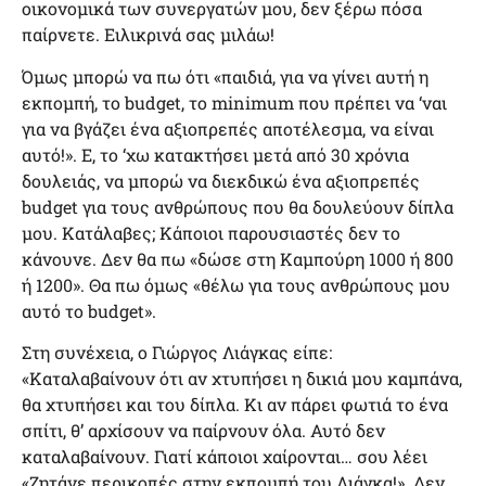
οικονομικά των συνεργατών μου, δεν ξέρω πόσα
παίρνετε. Ειλικρινά σας μιλάω!
Όμως μπορώ να πω ότι «παιδιά, για να γίνει αυτή η
εκπομπή, το budget, το minimum που πρέπει να ‘ναι
για να βγάζει ένα αξιοπρεπές αποτέλεσμα, να είναι
αυτό!». Ε, το ‘χω κατακτήσει μετά από 30 χρόνια
δουλειάς, να μπορώ να διεκδικώ ένα αξιοπρεπές
budget για τους ανθρώπους που θα δουλεύουν δίπλα
μου. Κατάλαβες; Κάποιοι παρουσιαστές δεν το
κάνουνε. Δεν θα πω «δώσε στη Καμπούρη 1000 ή 800
ή 1200». Θα πω όμως «θέλω για τους ανθρώπους μου
αυτό το budget».
Στη συνέχεια, ο Γιώργος Λιάγκας είπε:
«Καταλαβαίνουν ότι αν χτυπήσει η δικιά μου καμπάνα,
θα χτυπήσει και του δίπλα. Κι αν πάρει φωτιά το ένα
σπίτι, θ’ αρχίσουν να παίρνουν όλα. Αυτό δεν
καταλαβαίνουν. Γιατί κάποιοι χαίρονται… σου λέει
«Ζητάνε περικοπές στην εκπομπή του Λιάγκα!». Δεν