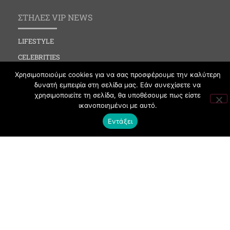
ΣΤΗΛΕΣ VIP NEWS
LIFESTYLE
CELEBRITIES
MEDIA
Χρησιμοποιούμε cookies για να σας προσφέρουμε την καλύτερη
δυνατή εμπειρία στη σελίδα μας. Εάν συνεχίσετε να
SOCIAL EVENTS
χρησιμοποιείτε τη σελίδα, θα υποθέσουμε πως είστε
CLUBBING
ικανοποιημένοι με αυτό.
FASHION
Εντάξει
NEWS
ART
ΧΡΗΣΙΜΑ
ΟΡΟΙ ΧΡΗΣΗΣ
ΠΟΛΙΤΙΚΗ COOKIES