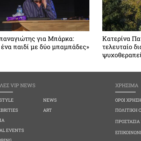
παναγιώτης για Μπάρκα:
Κατερίνα Πα
 ένα παιδί με δύο μπαμπάδες»
τελευταίο δ
ψυχοθεραπε
ΛΕΣ VIP NEWS
ΧΡΗΣΙΜΑ
ESTYLE
NEWS
ΟΡΟΙ ΧΡΗΣ
BRITIES
ART
ΠΟΛΙΤΙΚΗ 
IA
ΠΡΟΣΤΑΣΙΑ
IAL EVENTS
ΕΠΙΚΟΙΝΩΝ
BBING