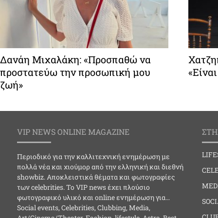
Δανάη Μιχαλάκη: «Προσπαθώ να
Χατζη
προστατεύω την προσωπική μου
«Είναι
ζωή»
VIP NEWS ONLINE MAGAZINE
ΣΤΗ
LIF
Περιοδικό για την καλλιτεχνική ενημέρωση με
πολλά νέα και χιούμορ από την ελληνική και διεθνή
CELE
showbiz. Αποκλειστικά θέματα και φωτογραφίες
MED
των celebrities. Το VIP news έχει πλούσιο
φωτογραφικό υλικό και online ενημέρωση για…
SOC
Social events, Celebrities, Clubbing, Media,
CLU
Art/Cinema/Theater, Fashion, lifestyle, Astra, Best