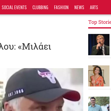
SOCIAL EVENTS
CLUBBING
FASHION
NEWS
ARTS
Top Stori
λου: «Μιλάει