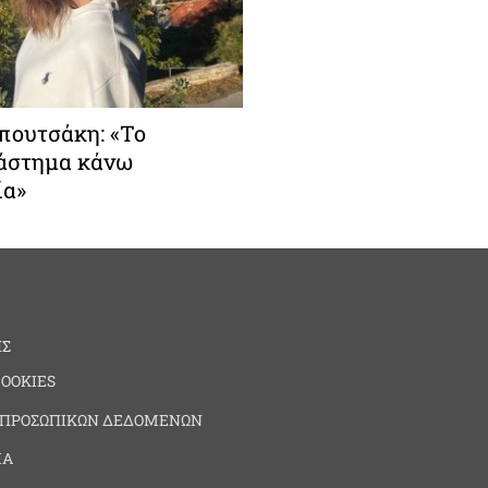
πουτσάκη: «Το
ιάστημα κάνω
ία»
ΗΣ
COOKIES
 ΠΡΟΣΩΠΙΚΩΝ ΔΕΔΟΜΕΝΩΝ
ΙΑ