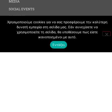
MEDIA
SOCIAL EVENTS
CLUBBING
Χρησιμοποιούμε cookies για να σας προσφέρουμε την καλύτερη
FASHION
δυνατή εμπειρία στη σελίδα μας. Εάν συνεχίσετε να
NEWS
χρησιμοποιείτε τη σελίδα, θα υποθέσουμε πως είστε
ικανοποιημένοι με αυτό.
ART
Εντάξει
ΧΡΗΣΙΜΑ
ΟΡΟΙ ΧΡΗΣΗΣ
ΠΟΛΙΤΙΚΗ COOKIES
ΠΡΟΣΤΑΣΙΑ ΠΡΟΣΩΠΙΚΩΝ ΔΕΔΟΜΕΝΩΝ
ΕΠΙΚΟΙΝΩΝΙΑ