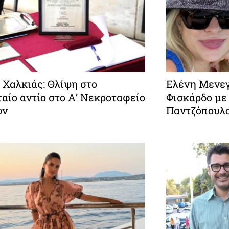
 Χαλκιάς: Θλίψη στο
Ελένη Μενεγ
αίο αντίο στο Α’ Νεκροταφείο
Φισκάρδο με
ών
Παντζόπουλ