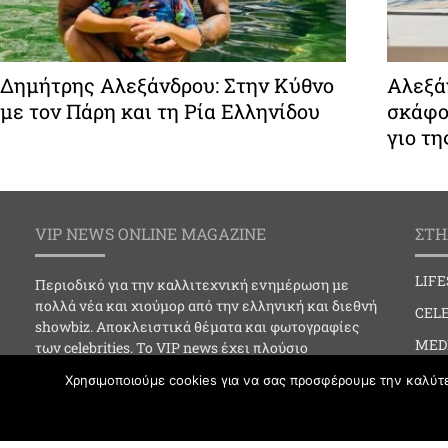
Δημήτρης Αλεξάνδρου: Στην Κύθνο
Αλεξάν
με τον Πάρη και τη Ρία Ελληνίδου
σκάφο
γιο τη
VIP NEWS ONLINE MAGAZINE
ΣΤΗ
LIF
Περιοδικό για την καλλιτεχνική ενημέρωση με
πολλά νέα και χιούμορ από την ελληνική και διεθνή
CELE
showbiz. Αποκλειστικά θέματα και φωτογραφίες
MED
των celebrities. Το VIP news έχει πλούσιο
φωτογραφικό υλικό και online ενημέρωση για…
SOC
Χρησιμοποιούμε cookies για να σας προσφέρουμε την καλύτερ
Social events, Celebrities, Clubbing, Media,
CLU
Art/Cinema/Theater, Fashion, lifestyle, Astra, Best
Life.
FAS