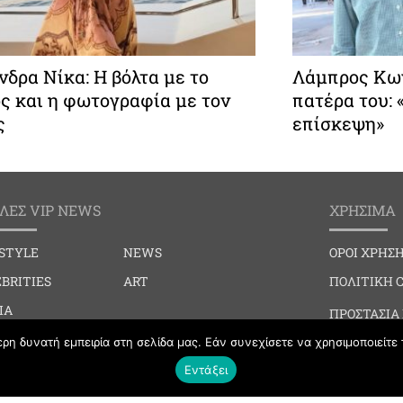
δρα Νίκα: Η βόλτα με το
Λάμπρος Κων
ς και η φωτογραφία με τον
πατέρα του:
ς
επίσκεψη»
ΛΕΣ VIP NEWS
ΧΡΗΣΙΜΑ
ESTYLE
NEWS
ΟΡΟΙ ΧΡΗΣ
BRITIES
ART
ΠΟΛΙΤΙΚΗ 
IA
ΠΡΟΣΤΑΣΙΑ
IAL EVENTS
η δυνατή εμπειρία στη σελίδα μας. Εάν συνεχίσετε να χρησιμοποιείτε 
ΕΠΙΚΟΙΝΩΝ
BBING
Εντάξει
HION