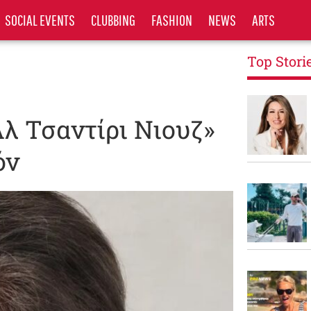
SOCIAL EVENTS
CLUBBING
FASHION
NEWS
ARTS
Top Stori
λ Τσαντίρι Νιουζ»
όν