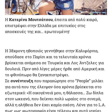
Η
Κατερίνα Μουτσάτσου
, έπειτα από πολύ καιρό,
επιστρέφει στην Ελλάδα με επιτυχίες στις
αποσκευές της και… ερωτευμένη!
Η 38χρονη ηθοποιός γεννήθηκε στην Καλιφόρνια,
σπούδασε στο Παρίσι και τα τελευταία χρόνια
βρίσκεται ανάμεσα σε Τουρκία και Λος Άντζελες για
δουλειά. Πριν από λίγες μέρες ήρθε από Αμερική και
το φθινόπωρο θα ξαναεπιστρέψει.
Σε
συνέντευξη
που παραχώρησε στο “People” μιλάει
για αυτά που της έλειψαν όσα χρόνια βρίσκεται στο
εξωτερικό: «Η οικογένειά μου, η θάλασσα… Ζω δίπλα
στον ωκεανό, που δείχνει πολύ ωραίος στο σινεμά,
αλλά η αλήθεια δεν έχει καμία σχέση. Λένε για το L.A.
πως «ως φωτογραφία είναι τέλειο» και αυτό ισχύει.