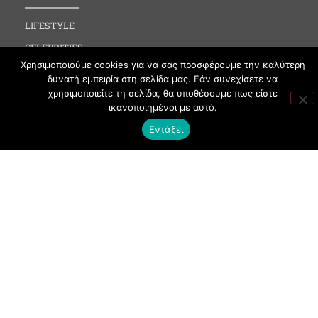
LIFESTYLE
CELEBRITIES
Χρησιμοποιούμε cookies για να σας προσφέρουμε την καλύτερη
MEDIA
δυνατή εμπειρία στη σελίδα μας. Εάν συνεχίσετε να
SOCIAL EVENTS
χρησιμοποιείτε τη σελίδα, θα υποθέσουμε πως είστε
ικανοποιημένοι με αυτό.
CLUBBING
Εντάξει
FASHION
NEWS
ART
ΧΡΗΣΙΜΑ
ΟΡΟΙ ΧΡΗΣΗΣ
ΠΟΛΙΤΙΚΗ COOKIES
ΠΡΟΣΤΑΣΙΑ ΠΡΟΣΩΠΙΚΩΝ ΔΕΔΟΜΕΝΩΝ