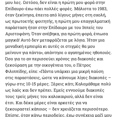
μου λες. Ωστόσο, δεν είναι η πρώτη μου φορά στην
Επίδαυρο-έχω πάει πολλές φορές. Μάλιστα το 1983,
όταν ξεκίνησα, έπειτα από λίγους μήνες στη σχολή,
ως πρωτοετής φοιτητής, η πρώτη μου επαγγελματική
παράσταση ήταν στην Επίδαυρο με του Ιππείς του
Αριστοφάνη. Όταν ανέβηκα, για πρώτη φορά, ένιωσα
μαγικά! Αυτό δεν μεταφράζεται με λόγια. Ήταν μια
μοναδική εμπειρία κι αυτές οι στιγμές θα μου
μείνουν για πάντα», απάντησε ο αγαπημένος ηθοποιός.
Όσο για το αν περισσεύει χρόνος για διακοπές και
ξεκούραση με την οικογένεια του, ο Πέτρος
Φιλιππίδης, είπε: «Πάντα υπάρχει μια μικρή παύση
στις παραστάσεις, ώστε να κάνουμε λίγες διακοπές –
γύρω στις 10-15 μέρες. Ξέρεις κάτι; Καλομάθαμε πολύ
ως λαός και δεν πρέπει. Εμείς εννοούμε διακοπές
τους τρείς μήνες του καλοκαιριού, αλλά δεν είναι
έτσι. Και δέκα μέρες είναι αρκετές για να
ξεκουραστεί κάποιος – δεν χρειάζεται περισσότερο.
Επίσης, όταν κάνω περιοδείες, έχω συνέχεια μαζί μου