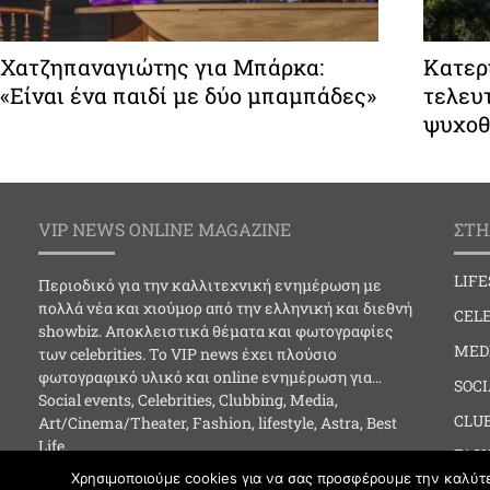
Χατζηπαναγιώτης για Μπάρκα:
Κατερ
«Είναι ένα παιδί με δύο μπαμπάδες»
τελευ
ψυχοθ
VIP NEWS ONLINE MAGAZINE
ΣΤΗ
LIF
Περιοδικό για την καλλιτεχνική ενημέρωση με
πολλά νέα και χιούμορ από την ελληνική και διεθνή
CELE
showbiz. Αποκλειστικά θέματα και φωτογραφίες
MED
των celebrities. Το VIP news έχει πλούσιο
φωτογραφικό υλικό και online ενημέρωση για…
SOC
Social events, Celebrities, Clubbing, Media,
CLU
Art/Cinema/Theater, Fashion, lifestyle, Astra, Best
Life.
FAS
Χρησιμοποιούμε cookies για να σας προσφέρουμε την καλύτερ