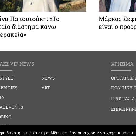
ίνα Παπουτσάκη: «Το
Μάρκος Σεφε
ταίο διάστημα κάνω
είναι ο προο
εραπεία»
ΛΕΣ VIP NEWS
ΧΡΗΣΙΜΑ
ESTYLE
NEWS
ΟΡΟΙ ΧΡΗΣ
BRITIES
ART
ΠΟΛΙΤΙΚΗ 
IA
ΠΡΟΣΤΑΣΙΑ
IAL EVENTS
ΕΠΙΚΟΙΝΩΝ
BBING
HION
η δυνατή εμπειρία στη σελίδα μας. Εάν συνεχίσετε να χρησιμοποιείτε 