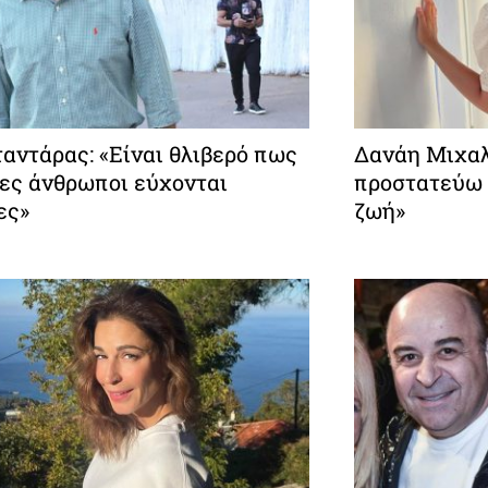
αντάρας: «Είναι θλιβερό πως
Δανάη Μιχαλ
δες άνθρωποι εύχονται
προστατεύω 
ες»
ζωή»