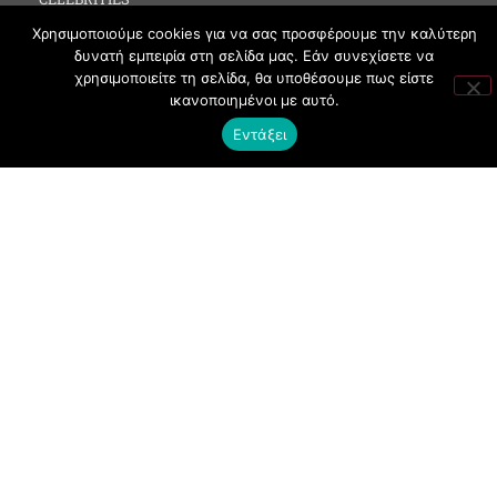
MEDIA
Χρησιμοποιούμε cookies για να σας προσφέρουμε την καλύτερη
δυνατή εμπειρία στη σελίδα μας. Εάν συνεχίσετε να
SOCIAL EVENTS
χρησιμοποιείτε τη σελίδα, θα υποθέσουμε πως είστε
ικανοποιημένοι με αυτό.
CLUBBING
Εντάξει
FASHION
NEWS
ART
ΧΡΗΣΙΜΑ
ΟΡΟΙ ΧΡΗΣΗΣ
ΠΟΛΙΤΙΚΗ COOKIES
ΠΡΟΣΤΑΣΙΑ ΠΡΟΣΩΠΙΚΩΝ ΔΕΔΟΜΕΝΩΝ
ΕΠΙΚΟΙΝΩΝΙΑ