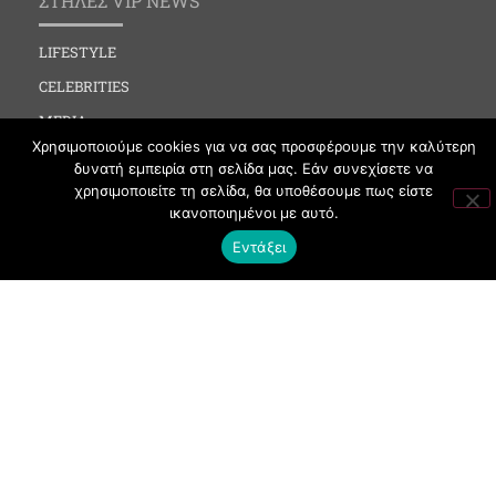
ΣΤΗΛΕΣ VIP NEWS
LIFESTYLE
CELEBRITIES
MEDIA
Χρησιμοποιούμε cookies για να σας προσφέρουμε την καλύτερη
SOCIAL EVENTS
δυνατή εμπειρία στη σελίδα μας. Εάν συνεχίσετε να
CLUBBING
χρησιμοποιείτε τη σελίδα, θα υποθέσουμε πως είστε
ικανοποιημένοι με αυτό.
FASHION
Εντάξει
NEWS
ART
ΧΡΗΣΙΜΑ
ΟΡΟΙ ΧΡΗΣΗΣ
ΠΟΛΙΤΙΚΗ COOKIES
ΠΡΟΣΤΑΣΙΑ ΠΡΟΣΩΠΙΚΩΝ ΔΕΔΟΜΕΝΩΝ