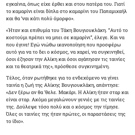
εγκαίνια, όπως είχε έρθει και στου πατέρα του. Γιατί
το καμαρίνι είναι δίπλα στο καμαρίνι του Παπαμιχαήλ
και θα ’ναι κάτι πολύ όμορφο».
«Ήταν και επιθυμία του Τάκη Βουγιουκλάκη. “Αυτό το
κοστούμι πρέπει να μπει σε καμαρίνι”, έλεγε. Και να
που έγινε! Εγώ νιώθω ικανοποίηση που προσφέρω
αυτό για να το δει ο κόσμος, να χαρεί, να συγκινηθεί,
όσοι έζησαν την Αλίκη και όσοι αγάπησαν τις ταινίες
και τα θεατρικά της», πρόσθεσε συγκινημένη.
Τέλος, όταν ρωτήθηκε για το ενδεχόμενο να γίνει
ταινία η ζωή της Αλίκης Βουγιουκλάκη, απάντησε:
«Δεν ξέρω αν θα ’θελε. Μακάρι. Η Αλίκη ήταν σταρ και
είναι σταρ. Ακόμα μεγαλώνουν γενιές με τις ταινίες
της. Δούλεψε τόσο πολύ και ο κόσμος την τίμησε.
Όλες οι ταινίες της ήταν πρώτες, οι παραστάσεις της
το ίδιο».