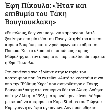
Έφη Πίκουλα: «Ήταν και
επιθυμία του Τάκη
Βουγιουκλάκη»
«Επιτέλους, θα γίνει μια γωνιά καμαρινιού. Αυτό
ξεκίνησε από μία ιδέα του Παναγιώτη Φύτρα και του
κυρίου Βουράκη από τον ραδιοφωνικό σταθμό του
Πειραιά. Και το υλοποιεί ο σπουδαίος κύριος
Μώραλης, και τον ευχαριστώ πάρα πολύ», είπε αρχικά
η Έφη Πίκουλα.
Στη συνέχεια αναφέρθηκε στην ιστορία του
κοστουμιού που θα εκτεθεί: «Αυτό το κοστούμι είναι
από την “Εύθυμη Χήρα” που σκηνοθέτησε ο Τάκης
Βουγιουκλάκης στο χειμερινό θέατρο Αλίκη. Δόθηκε
απ’ την Αλίκη το 1995, μία χρονιά πριν φύγει. Δόθηκε
με σκοπό να κοσμήσει τα Kapa Studios του Γιώργου
Καραγιάννη εν όψει εγκαινίων. Δεν ευοδώθηκε».