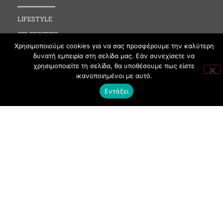
LIFESTYLE
CELEBRITIES
Χρησιμοποιούμε cookies για να σας προσφέρουμε την καλύτερη
MEDIA
δυνατή εμπειρία στη σελίδα μας. Εάν συνεχίσετε να
SOCIAL EVENTS
χρησιμοποιείτε τη σελίδα, θα υποθέσουμε πως είστε
ικανοποιημένοι με αυτό.
CLUBBING
Εντάξει
FASHION
NEWS
ART
ΧΡΗΣΙΜΑ
ΟΡΟΙ ΧΡΗΣΗΣ
ΠΟΛΙΤΙΚΗ COOKIES
ΠΡΟΣΤΑΣΙΑ ΠΡΟΣΩΠΙΚΩΝ ΔΕΔΟΜΕΝΩΝ