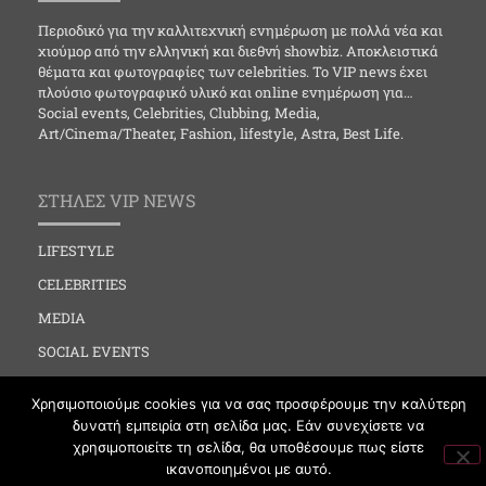
Περιοδικό για την καλλιτεχνική ενημέρωση με πολλά νέα και
χιούμορ από την ελληνική και διεθνή showbiz. Αποκλειστικά
θέματα και φωτογραφίες των celebrities. Το VIP news έχει
πλούσιο φωτογραφικό υλικό και online ενημέρωση για…
Social events, Celebrities, Clubbing, Media,
Art/Cinema/Theater, Fashion, lifestyle, Astra, Best Life.
ΣΤΗΛΕΣ VIP NEWS
LIFESTYLE
CELEBRITIES
MEDIA
SOCIAL EVENTS
CLUBBING
Χρησιμοποιούμε cookies για να σας προσφέρουμε την καλύτερη
FASHION
δυνατή εμπειρία στη σελίδα μας. Εάν συνεχίσετε να
χρησιμοποιείτε τη σελίδα, θα υποθέσουμε πως είστε
NEWS
ικανοποιημένοι με αυτό.