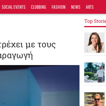
SOCIAL EVENTS
CLUBBING
FASHION
NEWS
ARTS
Top Stori
τρέχει με τους
παραγωγή