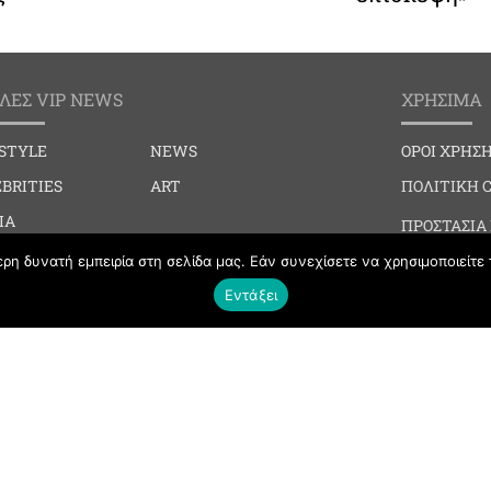
ΛΕΣ VIP NEWS
ΧΡΗΣΙΜΑ
ESTYLE
NEWS
ΟΡΟΙ ΧΡΗΣ
BRITIES
ART
ΠΟΛΙΤΙΚΗ 
IA
ΠΡΟΣΤΑΣΙΑ
IAL EVENTS
η δυνατή εμπειρία στη σελίδα μας. Εάν συνεχίσετε να χρησιμοποιείτε 
ΕΠΙΚΟΙΝΩΝ
BBING
Εντάξει
HION