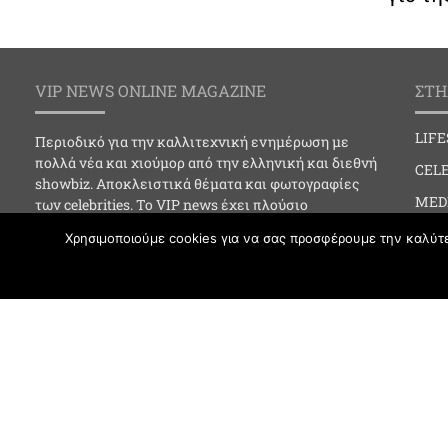
VIP NEWS ONLINE MAGAZINE
ΣΤΗ
LIF
Περιοδικό για την καλλιτεχνική ενημέρωση με
πολλά νέα και χιούμορ από την ελληνική και διεθνή
CELE
showbiz. Αποκλειστικά θέματα και φωτογραφίες
MED
των celebrities. Το VIP news έχει πλούσιο
φωτογραφικό υλικό και online ενημέρωση για…
SOC
Χρησιμοποιούμε cookies για να σας προσφέρουμε την καλύτερ
Social events, Celebrities, Clubbing, Media,
CLU
Art/Cinema/Theater, Fashion, lifestyle, Astra, Best
Life.
FAS
VIPNEWS.GR © 2019 All Rights Reserved by Vipnews