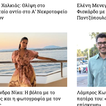
 Χαλκιάς: Θλίψη στο
Ελένη Μενεγ
αίο αντίο στο Α’ Νεκροταφείο
Φισκάρδο με
ών
Παντζόπουλ
δρα Νίκα: Η βόλτα με το
Λάμπρος Κων
ς και η φωτογραφία με τον
πατέρα του:
ς
επίσκεψη»