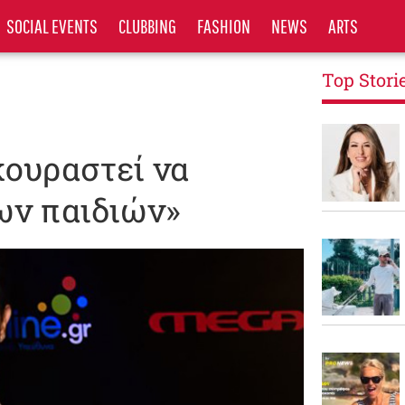
SOCIAL EVENTS
CLUBBING
FASHION
NEWS
ARTS
Top Stori
κουραστεί να
ων παιδιών»