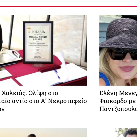
 Χαλκιάς: Θλίψη στο
Ελένη Μενεγ
αίο αντίο στο Α’ Νεκροταφείο
Φισκάρδο με
ών
Παντζόπουλ