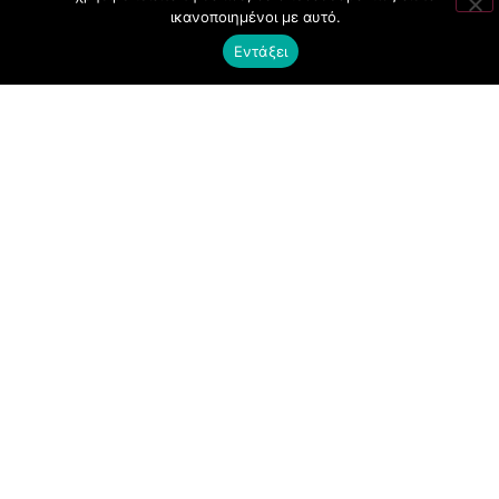
ικανοποιημένοι με αυτό.
CLUBBING
Εντάξει
FASHION
NEWS
ART
ΧΡΗΣΙΜΑ
ΟΡΟΙ ΧΡΗΣΗΣ
ΠΟΛΙΤΙΚΗ COOKIES
ΠΡΟΣΤΑΣΙΑ ΠΡΟΣΩΠΙΚΩΝ ΔΕΔΟΜΕΝΩΝ
ΕΠΙΚΟΙΝΩΝΙΑ