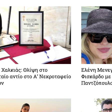
 Χαλκιάς: Θλίψη στο
Ελένη Μενεγ
αίο αντίο στο Α’ Νεκροταφείο
Φισκάρδο με
ών
Παντζόπουλ