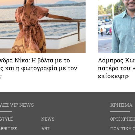
δρα Νίκα: Η βόλτα με το
Λάμπρος Κων
ς και η φωτογραφία με τον
πατέρα του:
ς
επίσκεψη»
ΛΕΣ VIP NEWS
ΧΡΗΣΙΜΑ
ESTYLE
NEWS
ΟΡΟΙ ΧΡΗΣ
BRITIES
ART
ΠΟΛΙΤΙΚΗ 