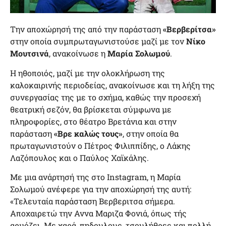
Την αποχώρησή της από την παράσταση
«Βερβερίτσα»
στην οποία συμπρωταγωνιστούσε μαζί με τον
Νίκο
Μουτσινά
, ανακοίνωσε η
Μαρία Σολωμού
.
Η ηθοποιός, μαζί με την ολοκλήρωση της
καλοκαιρινής περιοδείας, ανακοίνωσε και τη λήξη της
συνεργασίας της με το σχήμα, καθώς την προσεχή
θεατρική σεζόν, θα βρίσκεται σύμφωνα με
πληροφορίες, στο θέατρο Βρετάνια και στην
παράσταση
«Βρε καλώς τους»
, στην οποία θα
πρωταγωνιστούν ο Πέτρος Φιλιππίδης, ο Λάκης
Λαζόπουλος και ο Παύλος Χαϊκάλης.
Με μια ανάρτησή της στο Instagram, η Μαρία
Σολωμού ανέφερε για την αποχώρησή της αυτή:
«Τελευταία παράσταση Βερβεριτσα σήμερα.
Αποχαιρετώ την Αννα Μαριζα Φονιά, όπως τής
αρμόζει. Με χαρά, πηδουλους, τσουλήθρες και πολλή