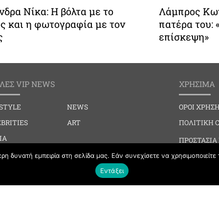
δρα Νίκα: Η βόλτα με το
Λάμπρος Κων
ς και η φωτογραφία με τον
πατέρα του:
ς
επίσκεψη»
ΛΕΣ VIP NEWS
ΧΡΗΣΙΜΑ
ESTYLE
NEWS
ΟΡΟΙ ΧΡΗΣ
BRITIES
ART
ΠΟΛΙΤΙΚΗ 
IA
ΠΡΟΣΤΑΣΙΑ
IAL EVENTS
η δυνατή εμπειρία στη σελίδα μας. Εάν συνεχίσετε να χρησιμοποιείτε 
ΕΠΙΚΟΙΝΩΝ
BBING
Εντάξει
HION