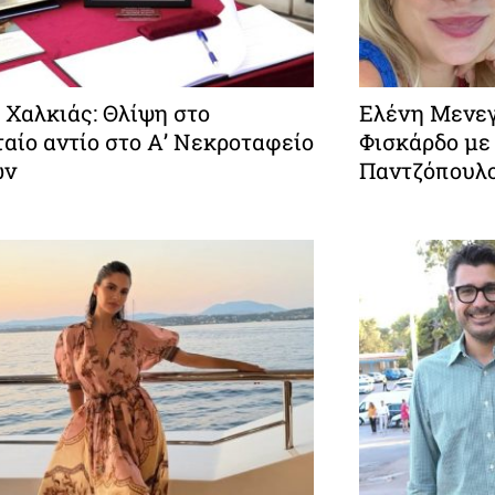
 Χαλκιάς: Θλίψη στο
Ελένη Μενεγ
αίο αντίο στο Α’ Νεκροταφείο
Φισκάρδο με
ών
Παντζόπουλ