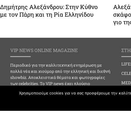
Δημήτρης Αλεξάνδρου: Στην Κύθνο
Αλεξάν
με τον Πάρη και τη Ρία Ελληνίδου
σκάφο
γιο τη
VIP NEWS ONLINE MAGAZINE
ΣΤΗ
LIF
Περιοδικό για την καλλιτεχνική ενημέρωση με
πολλά νέα και χιούμορ από την ελληνική και διεθνή
CELE
showbiz. Αποκλειστικά θέματα και φωτογραφίες
MED
των celebrities. Το VIP news έχει πλούσιο
φωτογραφικό υλικό και online ενημέρωση για…
SOC
Χρησιμοποιούμε cookies για να σας προσφέρουμε την καλύτερ
Social events, Celebrities, Clubbing, Media,
CLU
Art/Cinema/Theater, Fashion, lifestyle, Astra, Best
Life.
FAS