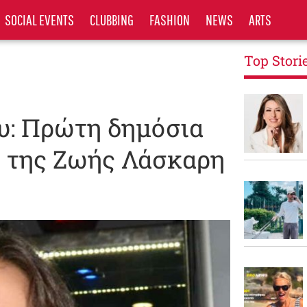
SOCIAL EVENTS
CLUBBING
FASHION
NEWS
ARTS
Top Stori
υ: Πρώτη δημόσια
ο της Ζωής Λάσκαρη