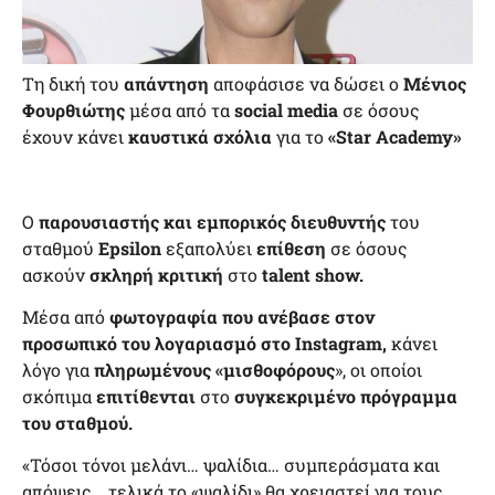
Τη δική του
απάντηση
αποφάσισε να δώσει ο
Μένιος
Φουρθιώτης
μέσα από τα
social media
σε όσους
έχουν κάνει
καυστικά σχόλια
για το
«Star Academy»
Ο
παρουσιαστής και εμπορικός διευθυντής
του
σταθμού
Epsilon
εξαπολύει
επίθεση
σε όσους
ασκούν
σκληρή κριτική
στο
talent show.
Μέσα από
φωτογραφία που ανέβασε στον
προσωπικό του λογαριασμό στο Instagram,
κάνει
λόγο για
πληρωμένους «μισθοφόρους
», οι οποίοι
σκόπιμα
επιτίθενται
στο
συγκεκριμένο πρόγραμμα
του σταθμού.
«Τόσοι τόνοι μελάνι… ψαλίδια… συμπεράσματα και
απόψεις… τελικά το «ψαλίδι» θα χρειαστεί για τους