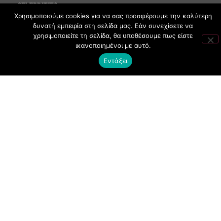
CELEBRITIES
Χρησιμοποιούμε cookies για να σας προσφέρουμε την καλύτερη
MEDIA
δυνατή εμπειρία στη σελίδα μας. Εάν συνεχίσετε να
SOCIAL EVENTS
χρησιμοποιείτε τη σελίδα, θα υποθέσουμε πως είστε
ικανοποιημένοι με αυτό.
CLUBBING
Εντάξει
FASHION
NEWS
ART
ΧΡΗΣΙΜΑ
ΟΡΟΙ ΧΡΗΣΗΣ
ΠΟΛΙΤΙΚΗ COOKIES
ΠΡΟΣΤΑΣΙΑ ΠΡΟΣΩΠΙΚΩΝ ΔΕΔΟΜΕΝΩΝ
ΕΠΙΚΟΙΝΩΝΙΑ