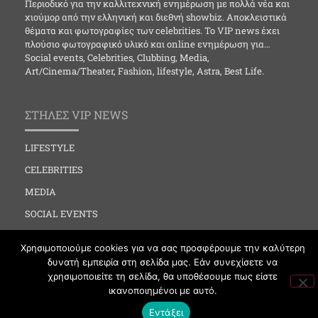
Περιοδικό για την καλλιτεχνική ενημέρωση με πολλά νέα και
χιούμορ από την ελληνική και διεθνή showbiz. Αποκλειστικά
θέματα και φωτογραφίες των celebrities. Το VIP news έχει
πλούσιο φωτογραφικό υλικό και online ενημέρωση για…
Social events, Celebrities, Clubbing, Media,
Art/Cinema/Theater, Fashion, lifestyle, Astra, Best Life.
ΣΤΗΛΕΣ VIP NEWS
LIFESTYLE
CELEBRITIES
MEDIA
SOCIAL EVENTS
CLUBBING
Χρησιμοποιούμε cookies για να σας προσφέρουμε την καλύτερη
FASHION
δυνατή εμπειρία στη σελίδα μας. Εάν συνεχίσετε να
χρησιμοποιείτε τη σελίδα, θα υποθέσουμε πως είστε
NEWS
ικανοποιημένοι με αυτό.
ART
Εντάξει