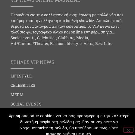
Περιοδικό για την καλλιτεχνική ενημέρωση με πολλά νέα και
χιούμορ από την ελληνική και διεθνή showbiz. Αποκλειστικά
θέματα και φωτογραφίες των celebrities. Το VIP news έχει
πλούσιο φωτογραφικό υλικό και online ενημέρωση για…
Social events, Celebrities, Clubbing, Media,
Art/Cinema/Theater, Fashion, lifestyle, Astra, Best Life.
ΣΤΗΛΕΣ VIP NEWS
LIFESTYLE
CELEBRITIES
MEDIA
SOCIAL EVENTS
CLUBBING
Χρησιμοποιούμε cookies για να σας προσφέρουμε την καλύτερη
δυνατή εμπειρία στη σελίδα μας. Εάν συνεχίσετε να
FASHION
χρησιμοποιείτε τη σελίδα, θα υποθέσουμε πως είστε
NEWS
ικανοποιημένοι με αυτό.