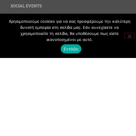
SOCIAL EVENTS
CLUBBING
Χρησιμοποιούμε cookies για να σας προσφέρουμε την καλύτερη
FASHION
δυνατή εμπειρία στη σελίδα μας. Εάν συνεχίσετε να
χρησιμοποιείτε τη σελίδα, θα υποθέσουμε πως είστε
NEWS
ικανοποιημένοι με αυτό.
ART
Εντάξει
ΧΡΗΣΙΜΑ
ΟΡΟΙ ΧΡΗΣΗΣ
ΠΟΛΙΤΙΚΗ COOKIES
ΠΡΟΣΤΑΣΙΑ ΠΡΟΣΩΠΙΚΩΝ ΔΕΔΟΜΕΝΩΝ
ΕΠΙΚΟΙΝΩΝΙΑ